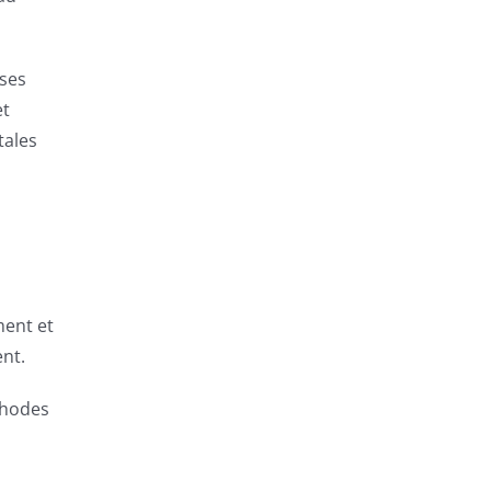
ises
et
tales
ment et
nt.
thodes