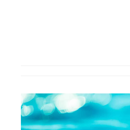
View
Larger
Image