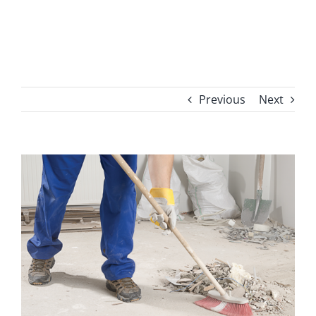
Previous
Next
View
Larger
Image