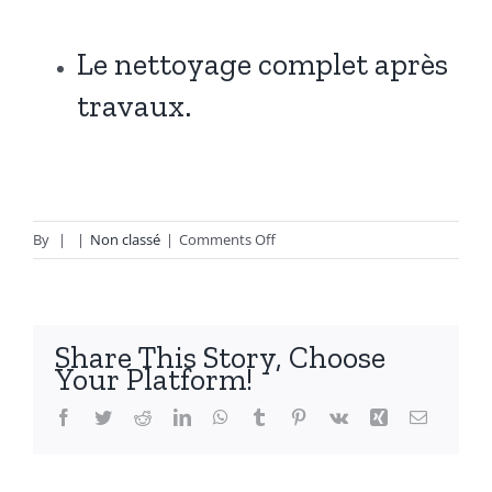
Le nettoyage complet après
travaux.
on
By
|
|
Non classé
|
Comments Off
Nettoyage
en
fin
de
Share This Story, Choose
Chantier
Your Platform!
Facebook
Twitter
Reddit
LinkedIn
WhatsApp
Tumblr
Pinterest
Vk
Xing
Email